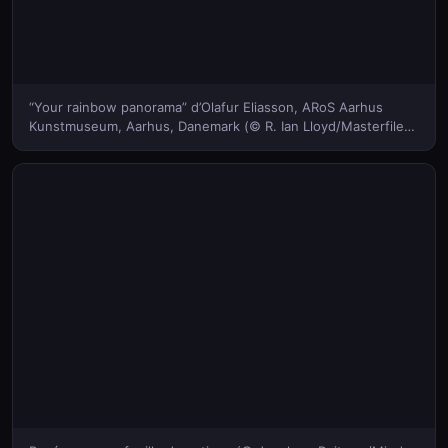
“Your rainbow panorama” d’Olafur Eliasson, ARoS Aarhus
Kunstmuseum, Aarhus, Danemark (© R. Ian Lloyd/Masterfile)
(Bing France)