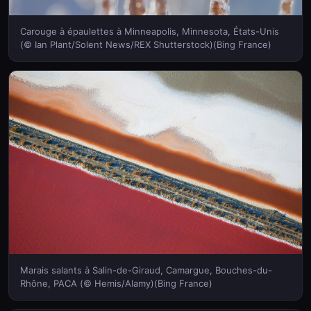
Carouge à épaulettes à Minneapolis, Minnesota, États-Unis
(© Ian Plant/Solent News/REX Shutterstock)(Bing France)
Marais salants à Salin-de-Giraud, Camargue, Bouches-du-
Rhône, PACA (© Hemis/Alamy)(Bing France)