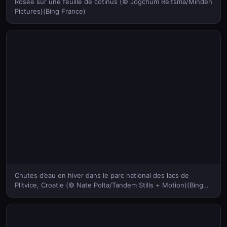
Rosée sur une feuille de cotinus (© Jogchum Reitsma/Minden
Pictures)(Bing France)
Chutes d’eau en hiver dans le parc national des lacs de
Plitvice, Croatie (© Nate Polta/Tandem Stills + Motion)(Bing
France)