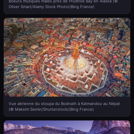
Boeufs musqués mâles près de Prudhoe Bay en Alaska (©
Oliver Smart/Alamy Stock Photo)(Bing France)
Vue aérienne du stoupa du Bodnath à Katmandou au Népal
(© Maksim Semin/Shutterstock)(Bing France)