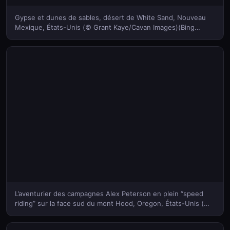
Gypse et dunes de sables, désert de White Sand, Nouveau
Mexique, États-Unis (© Grant Kaye/Cavan Images)(Bing
France)
L’aventurier des campagnes Alex Peterson en plein “speed
riding” sur la face sud du mont Hood, Oregon, États-Unis (©
Richard Hallman/DEEPOL by plainpicture)(Bing France)