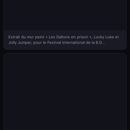
Extrait du mur peint « Les Daltons en prison », Lucky Luke et
Jolly Jumper, pour le Festival international de la B.D
d'Angoulême (© Jean-Marc Barrere/Hemis/AlamyStock Photo)
(Bing France)