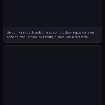
Un cormoran de Brandt chasse son prochain repas dans un
banc de maquereaux du Pacifique sous une plateforme
pétrolière au large des côtes de Los Angeles, Californie,
États-Unis (© Alex Mustard/Minden Pictures)(Bing France)