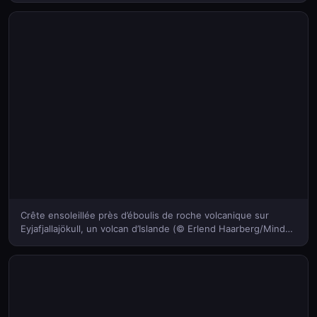
Crête ensoleillée près d’éboulis de roche volcanique sur
Eyjafjallajökull, un volcan d’Islande (© Erlend Haarberg/Minden
Pictures)(Bing France)