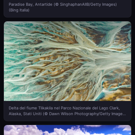
Paradise Bay, Antartide (© SinghaphanAllB/Getty Images)
(Bing Italia)
Delta del fiume Tlikakila nel Parco Nazionale del Lago Clark,
Alaska, Stati Uniti (© Dawn Wilson Photography/Getty Images)
(Bing Italia)