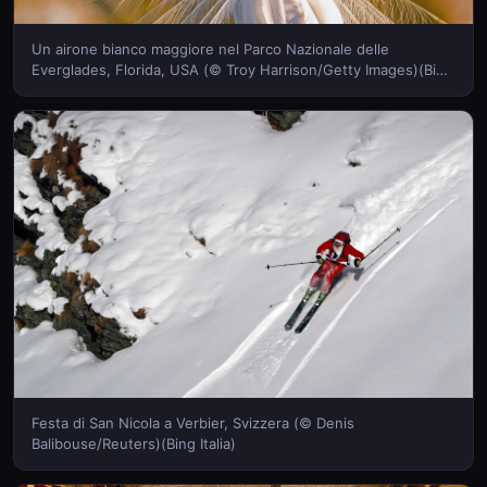
Un airone bianco maggiore nel Parco Nazionale delle
Everglades, Florida, USA (© Troy Harrison/Getty Images)(Bing
Italia)
Festa di San Nicola a Verbier, Svizzera (© Denis
Balibouse/Reuters)(Bing Italia)