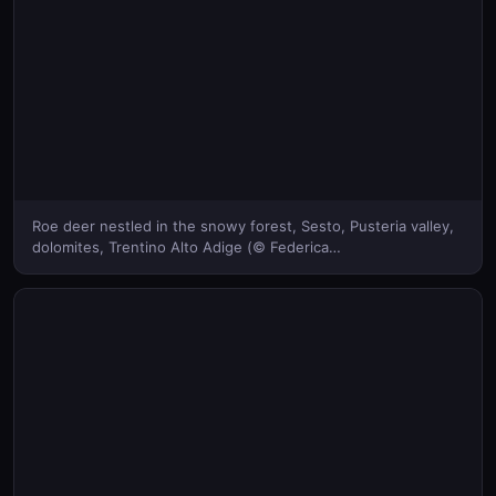
Roe deer nestled in the snowy forest, Sesto, Pusteria valley,
dolomites, Trentino Alto Adige (© Federica
Cattaruzzi/Sime/eStock Photo)(Bing Italia)