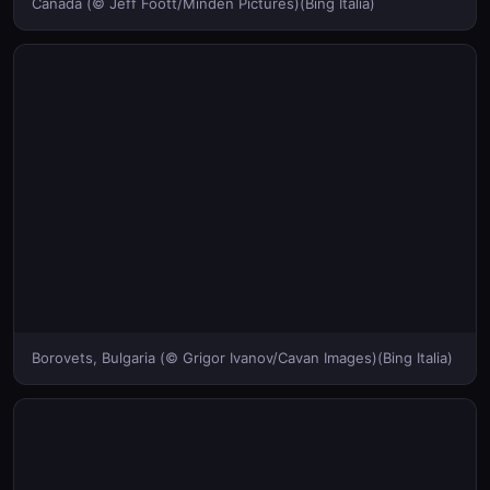
Canada (© Jeff Foott/Minden Pictures)(Bing Italia)
Borovets, Bulgaria (© Grigor Ivanov/Cavan Images)(Bing Italia)