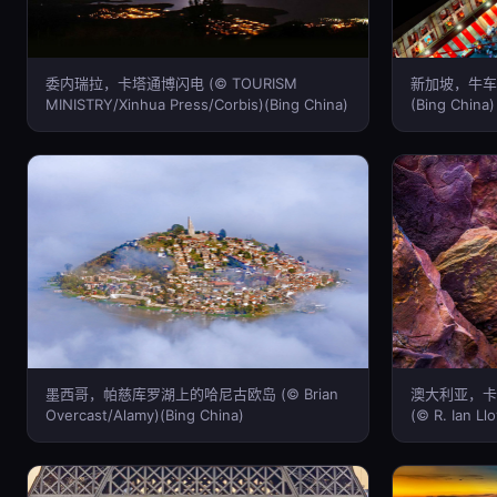
委内瑞拉，卡塔通博闪电 (© TOURISM
新加坡，牛车水航
MINISTRY/Xinhua Press/Corbis)(Bing China)
(Bing China)
墨西哥，帕慈库罗湖上的哈尼古欧岛 (© Brian
澳大利亚，卡
Overcast/Alamy)(Bing China)
(© R. Ian Ll