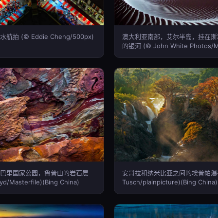
拍 (© Eddie Cheng/500px)
澳大利亚南部，艾尔半岛，挂在斯
的银河 (© John White Photos/
Open/Getty Images)(Bing China
巴里国家公园，鲁普山的岩石层
安哥拉和纳米比亚之间的埃普帕瀑布 (
oyd/Masterfile)(Bing China)
Tusch/plainpicture)(Bing China)