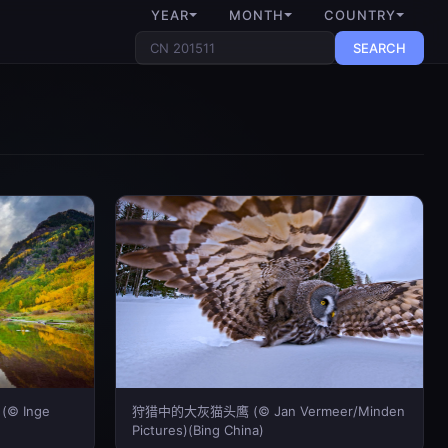
YEAR
MONTH
COUNTRY
SEARCH
 Inge
狩猎中的大灰猫头鹰 (© Jan Vermeer/Minden
Pictures)(Bing China)