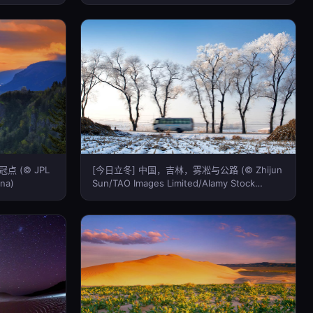
 (© JPL
[今日立冬] 中国，吉林，雾凇与公路 (© Zhijun
ina)
Sun/TAO Images Limited/Alamy Stock
Photo)(Bing China)