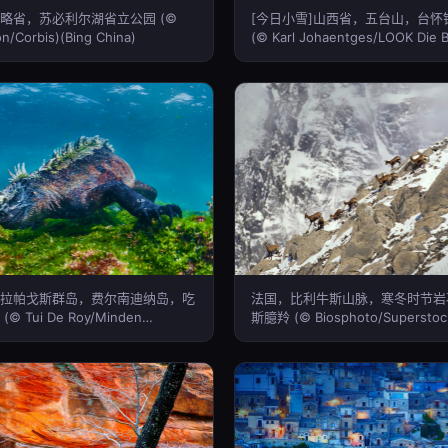
略省，苏必利尔湖省立公园 (©
[今日小雪]山西省，五台山，台怀
n/Corbis)(Bing China)
(© Karl Johaentges/LOOK Die B
der Fotografen)(Bing China)
拉帕戈斯群岛，费尔南迪纳岛，吃
法国，比利牛斯山脉，寒冬时节岩
 Tui De Roy/Minden
斯臆羚 (© Biosphoto/Superstock
ng China)
China)