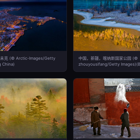
(© Arctic-Images/Getty
中国，新疆，喀纳斯国家公园 (©
g China)
zhouyousifang/Getty Images)(B