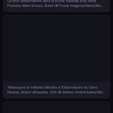
La forêt amazonienne dans la brume matinale près d’Alta
Floresta, Mato Grosso, Brésil (© Pulsar Imagens/Alamy)(Bing
France)
Télescopes et traînées d’étoiles à l’Observatoire du Cerro
Paranal, Désert d’Atacama, Chili (© Matteo Omied/Alamy)(Bing
France)