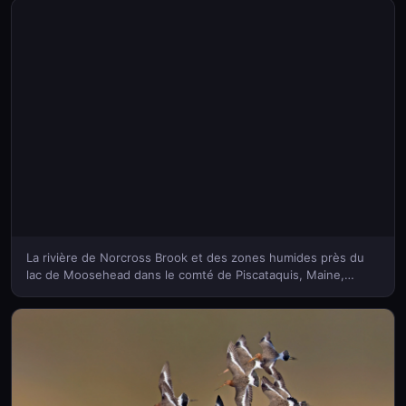
La rivière de Norcross Brook et des zones humides près du
lac de Moosehead dans le comté de Piscataquis, Maine,
États-Unis (© Aaron Black-Schmidt/Tandem Stills + Motion)
(Bing France)