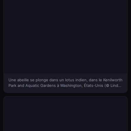
Une abeille se plonge dans un lotus indien, dans le Kenilworth
Park and Aquatic Gardens à Washington, États-Unis (© Linda
Davidson/The Washington Post via Getty Images)(Bing
France)