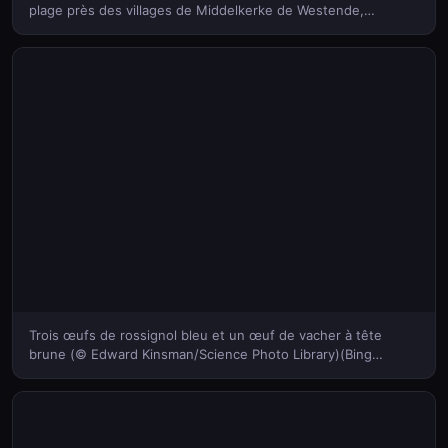
plage près des villages de Middelkerke de Westende,
Belgique (© Arterra Picture Library/Alamy)(Bing France)
Trois œufs de rossignol bleu et un œuf de vacher à tête
brune (© Edward Kinsman/Science Photo Library)(Bing
France)