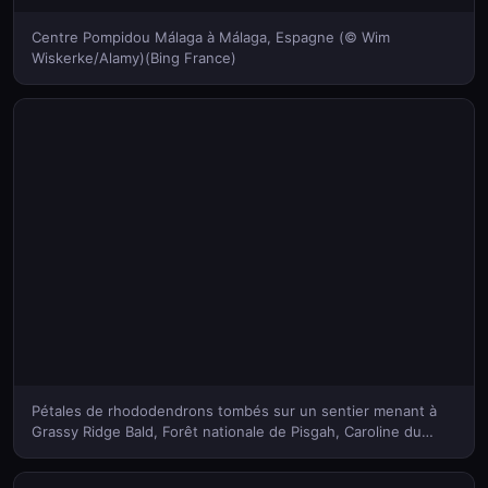
Centre Pompidou Málaga à Málaga, Espagne (© Wim
Wiskerke/Alamy)(Bing France)
Pétales de rhododendrons tombés sur un sentier menant à
Grassy Ridge Bald, Forêt nationale de Pisgah, Caroline du
Nord, États-Unis (© aheflin/Getty Images Plus)(Bing France)