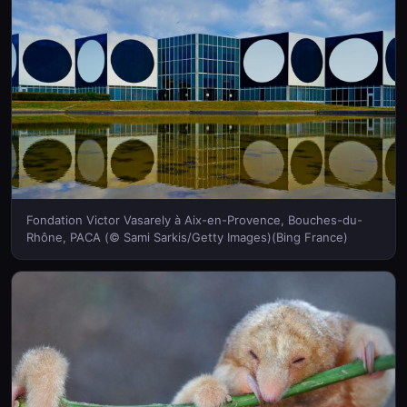
Fondation Victor Vasarely à Aix-en-Provence, Bouches-du-
Rhône, PACA (© Sami Sarkis/Getty Images)(Bing France)