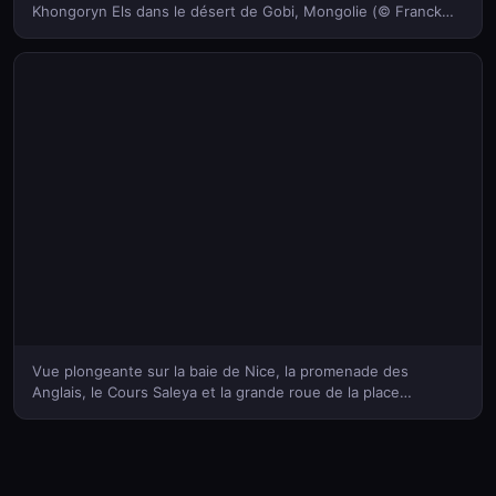
Khongoryn Els dans le désert de Gobi, Mongolie (© Franck
Guiziou/Hemis/Corbis)(Bing France)
Vue plongeante sur la baie de Nice, la promenade des
Anglais, le Cours Saleya et la grande roue de la place
Masséna depuis le château de Nice, Alpes-Maritimes, PACA
(© Rose Marie Nisolle)(Bing France)