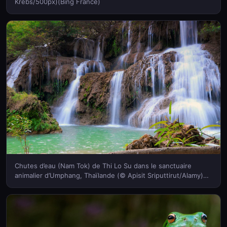
Krebs/500px)(Bing France)
Chutes d’eau (Nam Tok) de Thi Lo Su dans le sanctuaire
animalier d’Umphang, Thaïlande (© Apisit Sriputtirut/Alamy)
(Bing France)