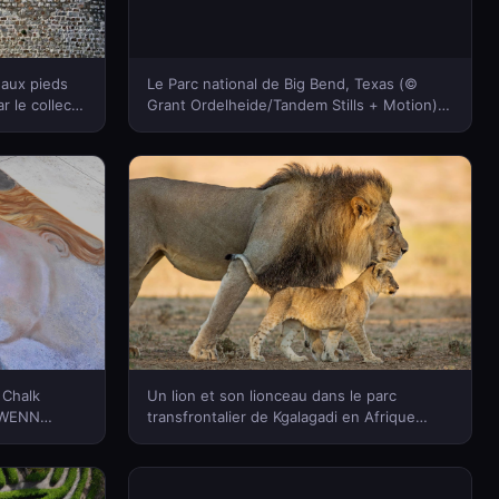
 aux pieds
Le Parc national de Big Bend, Texas (©
r le collectif
Grant Ordelheide/Tandem Stills + Motion)
ce (© Michel
(Bing France)
mages)(Bing
 Chalk
Un lion et son lionceau dans le parc
© WENN
transfrontalier de Kgalagadi en Afrique
australe (© Richard Du Toit/Minden
Pictures)(Bing France)