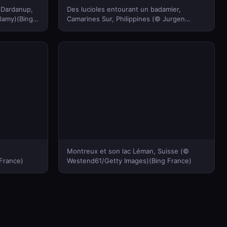
 Dardanup,
Des lucioles entourant un badamier,
lamy)(Bing
Camarines Sur, Philippines (© Jurgen
Freund/Minden Pictures)(Bing France)
Montreux et son lac Léman, Suisse (©
 France)
Westend61/Getty Images)(Bing France)