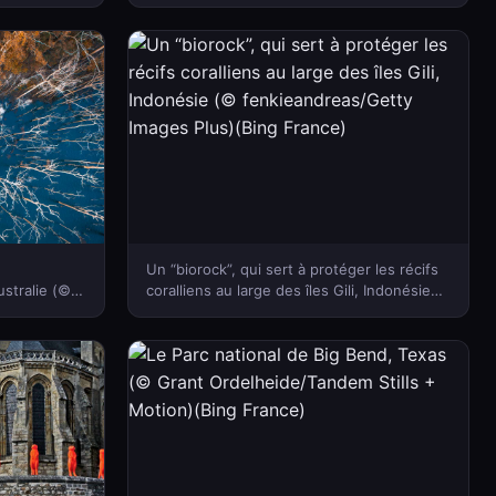
(Bing France)
(Bing
Un “biorock”, qui sert à protéger les récifs
stralie (©
coralliens au large des îles Gili, Indonésie
 France)
(© fenkieandreas/Getty Images Plus)(Bing
France)