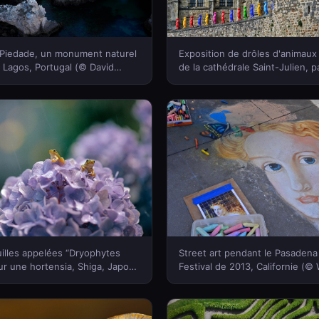
 Piedade, un monument naturel
Exposition de drôles d'animaux
de Lagos, Portugal (© David
de la cathédrale Saint-Julien, pa
cia/Offset)(Bing France)
« cracking art », Le Mans, Fran
GILE/Gamma-Rapho via Getty I
France)
illes appelées “Dryophytes
Street art pendant le Pasadena
ur une hortensia, Shiga, Japon
Festival de 2013, Californie (
o Imamori/Minden)(Bing France)
US/Alamy)(Bing France)