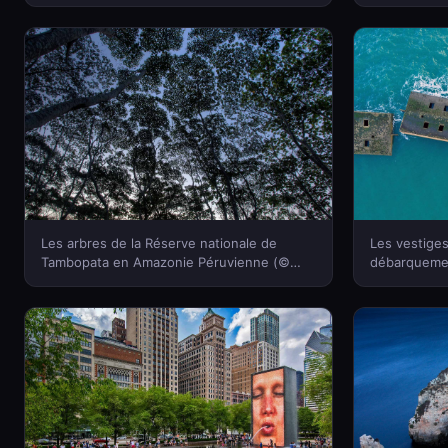
Plus)(Bing France)
Shucksmith/
Les arbres de la Réserve nationale de
Les vestiges
Tambopata en Amazonie Péruvienne (©
débarquemen
Patrick Brandenburg/Tandem Stills +
Normandie, 
Motion)(Bing France)
(Bing France