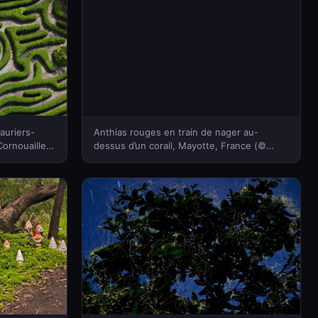
auriers-
Anthias rouges en train de nager au-
ornouailles,
dessus d’un corail, Mayotte, France (©
lamy)(Bing
Gabriel Barathieu/Minden Pictures)(Bing
France)