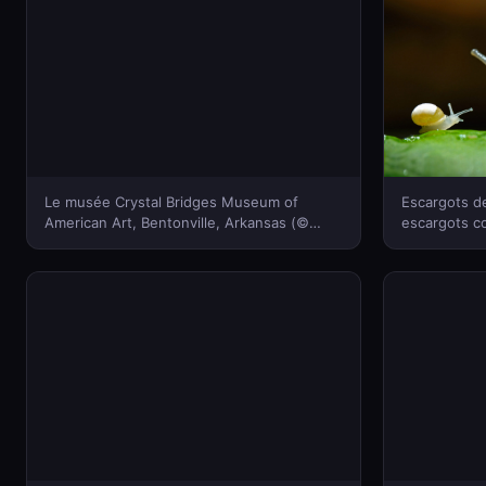
Le musée Crystal Bridges Museum of
Escargots d
American Art, Bentonville, Arkansas (©
escargots c
Eddie Brady/Getty Images)(Bing France)
Juergen Koc
France)