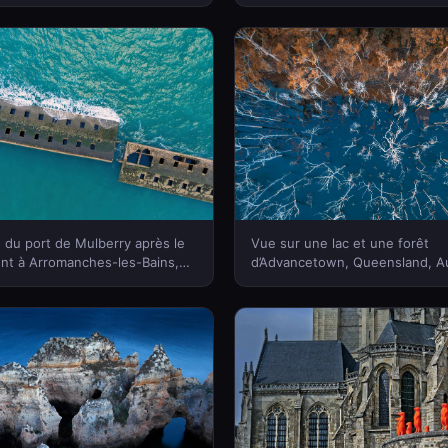
Minden Pictures)(Bing France)
10ème anniversaire ! (©
Fotofeeling/Westend61/Offset)
France)
 du port de Mulberry après le
Vue sur une lac et une forêt
t à Arromanches-les-Bains,
d’Advancetown, Queensland, Au
France (© Javier Gil/Alamy)
AzmanL/E+/Getty Images)(Bing
)