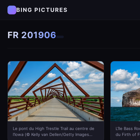
BING PICTURES
FR 201906
Le pont du High Trestle Trail au centre de
L’île Bass R
l’Iowa (© Kelly van Dellen/Getty Images
du Firth of 