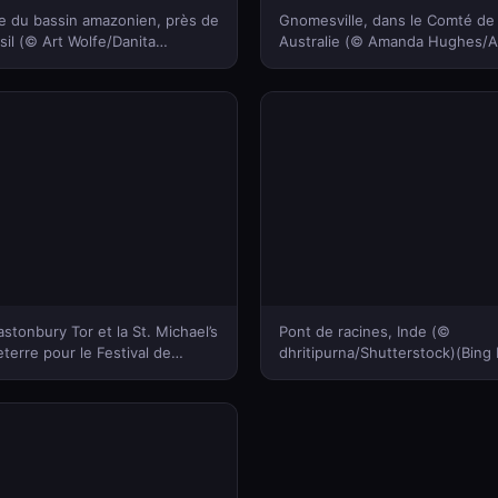
e du bassin amazonien, près de
Gnomesville, dans le Comté de
il (© Art Wolfe/Danita
Australie (© Amanda Hughes/A
ing France)
France)
astonbury Tor et la St. Michael’s
Pont de racines, Inde (©
terre pour le Festival de
dhritipurna/Shutterstock)(Bing
 (© Spraggon
/Getty Images Plus)(Bing