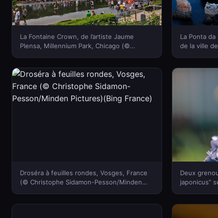
La Fontaine Crown, de l’artiste Jaume
La Ponta da
Plensa, Millennium Park, Chicago (©
de la ville 
imageBROKER/Alamy)(Bing France)
Santiago Gar
Droséra à feuilles rondes, Vosges, France
Deux grenou
(© Christophe Sidamon-Pesson/Minden
japonicus” s
Pictures)(Bing France)
(© Mitsuhik