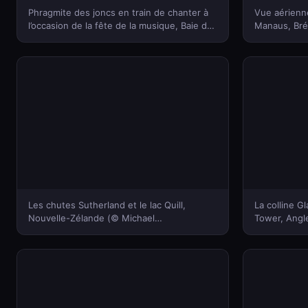
Phragmite des joncs en train de chanter à
Vue aérienn
l’occasion de la fête de la musique, Baie de
Manaus, Brés
Somme, France (© Gerard Soury/Oxford
Delimont)(B
Scientific/Getty Images Plus)(Bing France)
Les chutes Sutherland et le lac Quill,
La colline Gl
Nouvelle-Zélande (© Michael
Tower, Angle
Rathmayr/plainpicture)(Bing France)
Glastonbury
Photography
France)