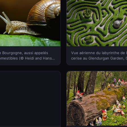
e Bourgogne, aussi appelés
Vue aérienne du labyrinthe de l
omestibles (© Heidi and Hans-
cerise au Glendurgan Garden, C
h/Minden Pictures)(Bing
Angleterre (© Richard Cooke/A
France)